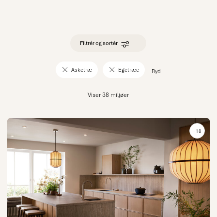
Filtrér og sortér
Asketræ
Egetræe
Ryd
Viser 38 miljøer
+18