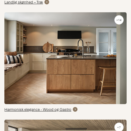
Landlig skønhed – Træ
+14
Harmonisk elegance - Wood og Gastro
+7