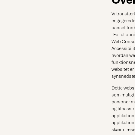
Vi tror stær
engagerede i
uanset fun
For at opnå
Web Consor
Accessibili
hvordan web
funktionsne
websitet er
synsnedsætt
Dette websit
som muligt 
personer me
og tilpasse
applikation
applikation
skærmlæsere