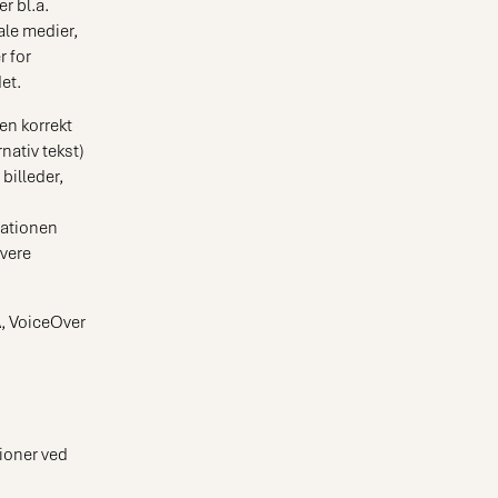
r bl.a.
ale medier,
r for
et.
en korrekt
nativ tekst)
 billeder,
nationen
vere
, VoiceOver
ioner ved