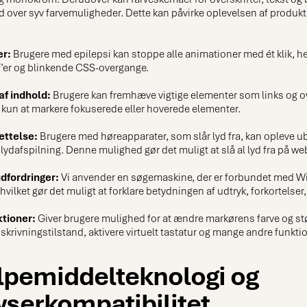
over syv farvemuligheder. Dette kan påvirke oplevelsen af produk
er:
Brugere med epilepsi kan stoppe alle animationer med ét klik, h
F’er og blinkende CSS-overgange.
af indhold:
Brugere kan fremhæve vigtige elementer som links og ov
kun at markere fokuserede eller hoverede elementer.
ttelse:
Brugere med høreapparater, som slår lyd fra, kan opleve 
lydafspilning. Denne mulighed gør det muligt at slå al lyd fra på web
udfordringer:
Vi anvender en søgemaskine, der er forbundet med Wi
hvilket gør det muligt at forklare betydningen af udtryk, forkortelser
ktioner:
Giver brugere mulighed for at ændre markørens farve og stø
krivningstilstand, aktivere virtuelt tastatur og mange andre funktio
pemiddelteknologi og
serkompatibilitet