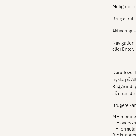
Mulighed fo
Brug af rul
Aktivering 
Navigation 
eller Enter.
Derudover h
trykke på A
Baggrundspr
så snart de 
Brugere ka
M = menue
H = overskri
F = formula
B = knappe