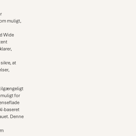
r
som muligt,
ld Wide
tent
larer,
ikre, at
lser,
tilgængeligt
muligt for
rænseflade
AI-baseret
eauet. Denne
om