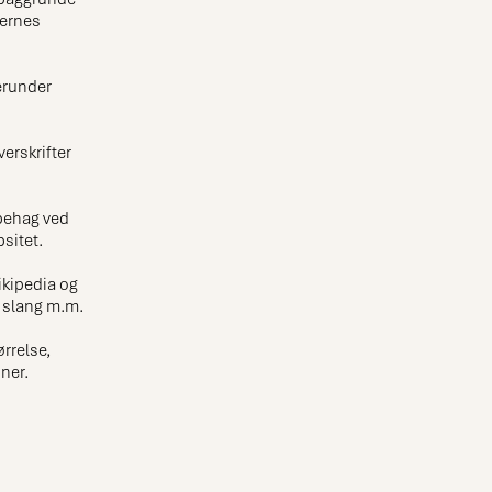
ternes
erunder
erskrifter
ubehag ved
sitet.
kipedia og
, slang m.m.
rrelse,
ner.