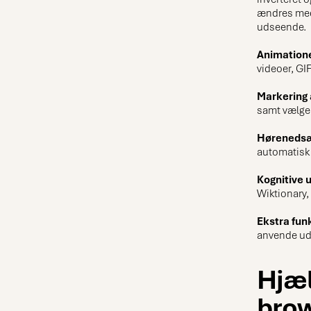
ændres med 
udseende.
Animation
videoer, GI
Markering 
samt vælge 
Hørenedsæ
automatisk 
Kognitive 
Wiktionary, 
Ekstra fun
anvende uds
Hjæl
brow