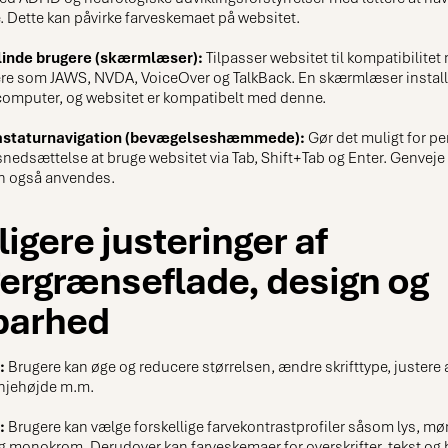
. Dette kan påvirke farveskemaet på websitet.
 blinde brugere (skærmlæser):
Tilpasser websitet til kompatibilitet
e som JAWS, NVDA, VoiceOver og TalkBack. En skærmlæser install
omputer, og websitet er kompatibelt med denne.
 tastaturnavigation (bevægelseshæmmede):
Gør det muligt for p
edsættelse at bruge websitet via Tab, Shift+Tab og Enter. Genveje
an også anvendes.
ligere justeringer af
ergrænseflade, design og
barhed
:
Brugere kan øge og reducere størrelsen, ændre skrifttype, justere 
linjehøjde m.m.
:
Brugere kan vælge forskellige farvekontrastprofiler såsom lys, mør
og monokrom. Derudover kan farveskemaer for overskrifter, tekst o