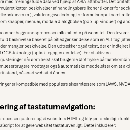
 med meningsfulde data ved hjælp af ARIA-attributter. Det omfatte
mularetiketter, beskrivelser af handlingsbare ikoner (ikoner for soci
dkøbskurv m.m.), valideringsvejledning for formularinput samt rolle
som knapper, menuer, modale dialogbokse (pop-up-vinduer) og and
canner baggrundsprocessen alle billeder på websitet. Den leverer 
uld beskrivelse baseret på billedgenkendelse som en ALT-tag (alter
, der mangler beskrivelse. Den udtrækker også tekst, der er indlejret i
f OCR-teknologi (optisk tegngenkendelse). For at aktivere
usteringer når som helst skal brugerne blot trykke på tastekombi
rmlæserbrugere modtager også automatiske meddelelser om at akti
ilstand, så snart websitet åbnes.
eringer er kompatible med populære skærmlæsere som JAWS, NVDA
.
ring af tastaturnavigation:
ocessen justerer også websitets HTML og tilføjer forskellige funkt
aScript for at gøre websitet tastaturvenligt. Dette inkluderer: