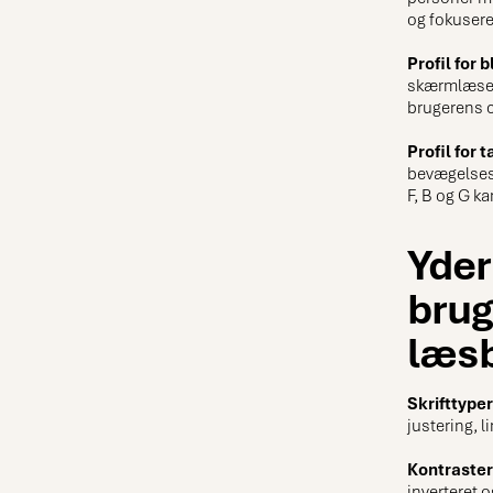
og fokusere
Profil for
skærmlæser
brugerens c
Profil for
bevægelsesn
F, B og G k
Yder
brug
læs
Skrifttyper
justering, 
Kontraster
inverteret 