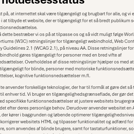
kt på, at internettet skal være tilgængeligt og brugbart for alle, og vi e
 at tilbyde et website, der er tilgængeligt for et så bredt publikum 
ktionsnedsættelse.
 dette bestræber vi os på at tilpasse os og så vidt muligt følge Wor
tiums (W3C) retningslinjer for tilgængeligt webindhold, Web Con
ty Guidelines 2.1 (WCAG 2.1), på niveau AA. Disse retningslinjer fork
indhold gøres tilgængeligt for personer med en bred vifte af
dsættelser. Overholdelse af disse retningslinjer hjælper os med at s
 tilgængeligt for blinde, personer med motoriske funktionsnedsætte
elser, kognitive funktionsnedsættelser m.fl.
e anvender forskellige teknologier, der har til formål at gøre det så 
til enhver tid. Vi bruger en tilgængelighedsgrænseflade, der gør det 
d specifikke funktionsnedsættelser at justere websitets brugerg
 det efter deres personlige behov. Derudover anvender websitet en 
, der kører i baggrunden og løbende optimerer tilgængelighedsniv
 korrigerer websitets HTML og tilpasser funktionalitet og adfærd for
, som anvendes af blinde brugere, samt for tastaturfunktioner, s