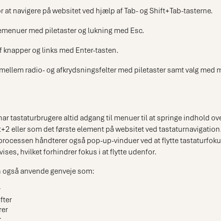
r at navigere på websitet ved hjælp af Tab- og Shift+Tab-tasterne.
lemenuer med piletaster og lukning med Esc.
af knapper og links med Enter-tasten.
mellem radio- og afkrydsningsfelter med piletaster samt valg med
ar tastaturbrugere altid adgang til menuer til at springe indhold ove
lt+2 eller som det første element på websitet ved tastaturnavigation
ocessen håndterer også pop-up-vinduer ved at flytte tastaturfokus
vises, hvilket forhindrer fokus i at flytte udenfor.
n også anvende genveje som:
r
fter
rer
r