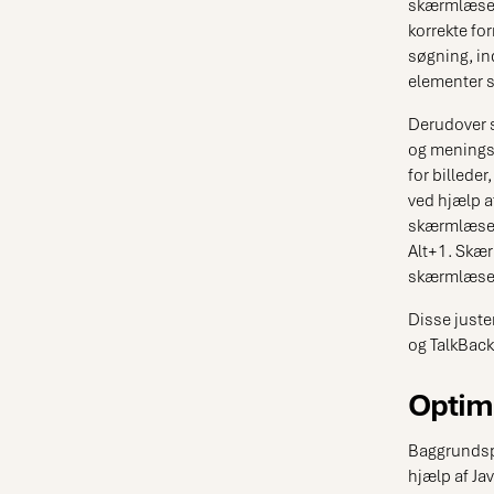
skærmlæsere
korrekte for
søgning, in
elementer 
Derudover s
og meningsf
for billeder
ved hjælp a
skærmlæserj
Alt+1. Skæ
skærmlæsert
Disse just
og TalkBack
Optime
Baggrundspr
hjælp af Jav