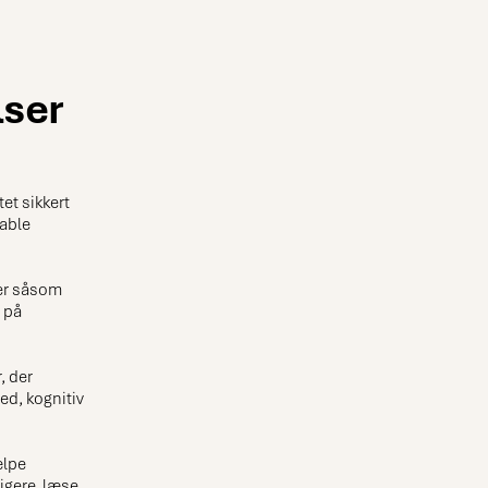
lser
et sikkert
kable
ser såsom
 på
, der
d, kognitiv
ælpe
igere, læse