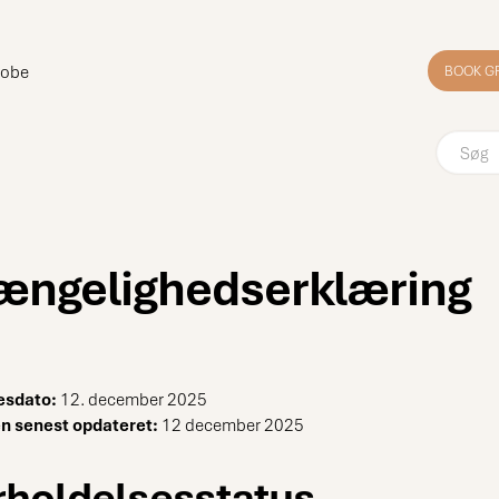
robe
BOOK G
gængelighedserklæring
esdato:
12. december 2025
n senest opdateret:
12 december 2025
holdelsesstatus