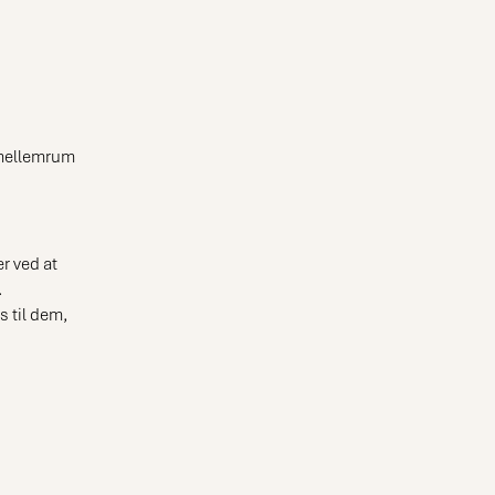
 mellemrum
r ved at
.
 til dem,