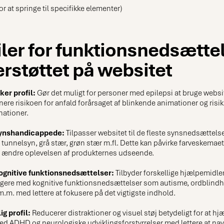
for at springe til specifikke elementer)
iler for funktionsnedsætte
rstøttet på websitet
ker profil:
Gør det muligt for personer med epilepsi at bruge websit
nere risikoen for anfald forårsaget af blinkende animationer og risi
ationer.
 synshandicappede:
Tilpasser websitet til de fleste synsnedsættel
 tunnelsyn, grå stær, grøn stær m.fl. Dette kan påvirke farveskemaet
g ændre oplevelsen af produkternes udseende.
 kognitive funktionsnedsættelser:
Tilbyder forskellige hjælpemidler
gere med kognitive funktionsnedsættelser som autisme, ordblindhe
.m. med lettere at fokusere på det vigtigste indhold.
g profil:
Reducerer distraktioner og visuel støj betydeligt for at hj
d ADHD og neurologiske udviklingsforstyrrelser med lettere at nav