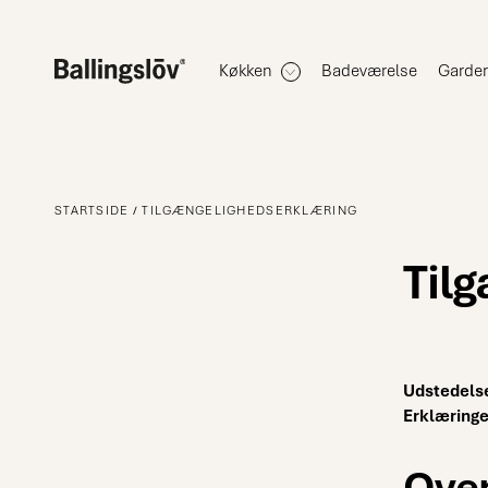
Køkken
Badeværelse
Garde
STARTSIDE
TILGÆNGELIGHEDSERKLÆRING
Til
Udstedels
Erklæringe
Over