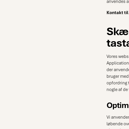
anvendes a
Kontakt til
Skæ
tast
Vores websi
Application
der anvende
bruger med
opfordring t
nogle af de
Optim
Vi anvender
løbende ove