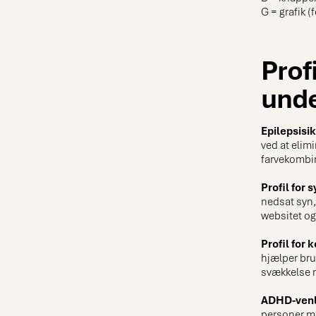
G = grafik (
Prof
unde
Epilepsisik
ved at elimi
farvekombin
Profil for
nedsat syn,
websitet o
Profil for
hjælper bru
svækkelse m
ADHD-venli
personer me