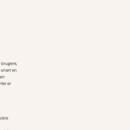
 brugere,
 snart en
 en
Her er
sikre