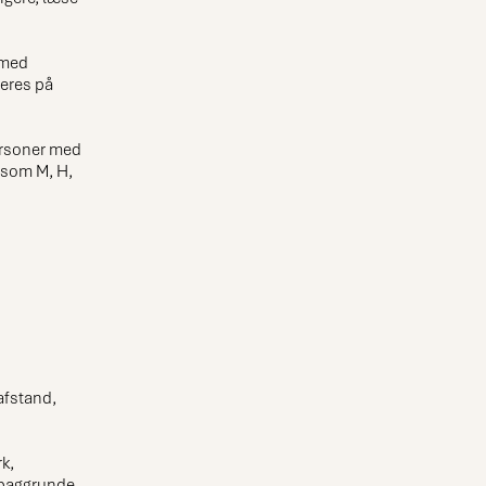
 med
eres på
ersoner med
 som M, H,
afstand,
k,
g baggrunde