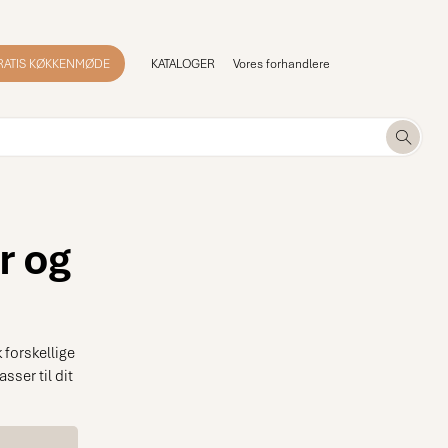
RATIS KØKKENMØDE
KATALOGER
Vores forhandlere
r og
forskellige
sser til dit