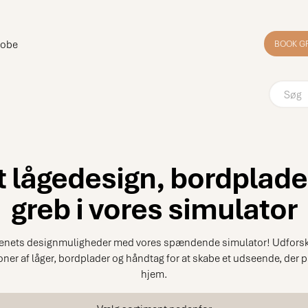
robe
BOOK G
t lågedesign, bordplade
greb i vores simulator
enets designmuligheder med vores spændende simulator! Udforsk 
er af låger, bordplader og håndtag for at skabe et udseende, der pa
hjem.