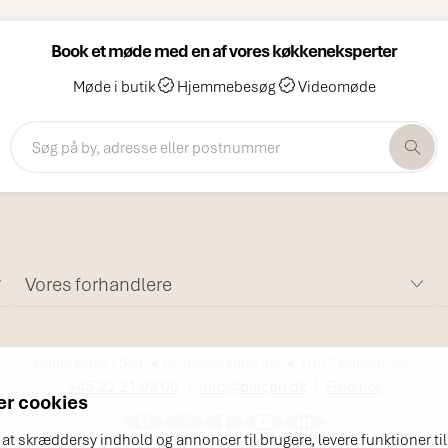
Book et møde med en af vores køkkeneksperter
Møde i butik
Hjemmebesøg
Videomøde
Vores forhandlere
Ballingslöv CPH
Holbergsgade 26
1057 København
+45 22 21 99 00
info@balcph.dk
Find her
r cookies
l at skræddersy indhold og annoncer til brugere, levere funktioner ti