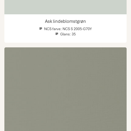
Ask lindeblomstgrøn
NCS farve:
NCS S 2005-G70Y
Glans:
35