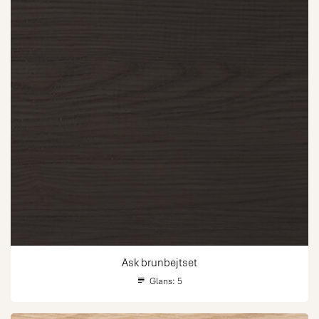
Ask brunbejtset
Glans:
5