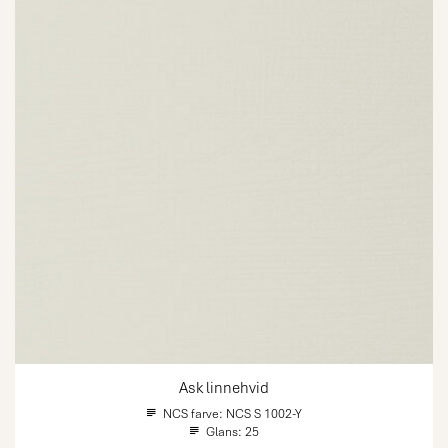
Ask linnehvid
NCS farve:
NCS S 1002-Y
Glans:
25