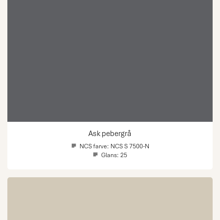
Ask pebergrå
NCS farve:
NCS S 7500-N
Glans:
25