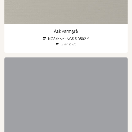
Ask varmgrå
NCS farve:
NCS S 3502-Y
Glans:
35