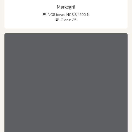
Mørkegrå
NCS farve:
NCS S 4500-N
Glans:
35