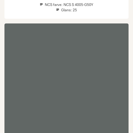
NCS farve:
NCS S 4005-G50Y
Glans:
25