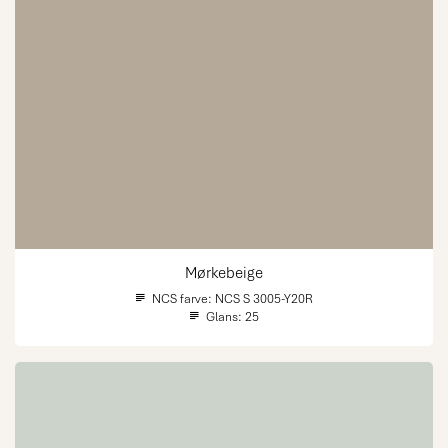
Mørkebeige
NCS farve:
NCS S 3005-Y20R
Glans:
25