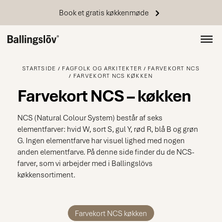
Book et gratis køkkenmøde
STARTSIDE
FAGFOLK OG ARKITEKTER
FARVEKORT NCS
FARVEKORT NCS KØKKEN
Farvekort NCS – køkken
NCS (Natural Colour System) består af seks
elementfarver: hvid W, sort S, gul Y, rød R, blå B og grøn
G. Ingen elementfarve har visuel lighed med nogen
anden elementfarve. På denne side finder du de NCS-
farver, som vi arbejder med i Ballingslövs
køkkensortiment.
Farvekort NCS køkken