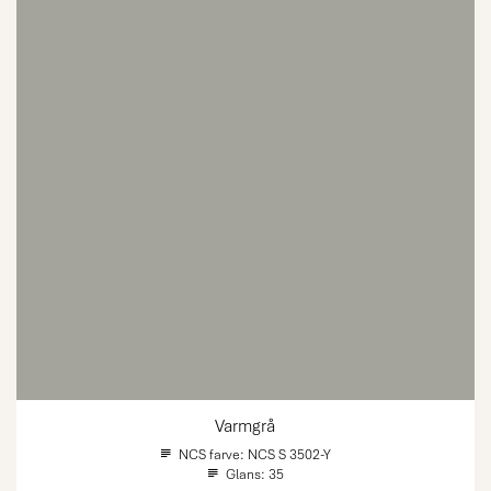
Varmgrå
NCS farve:
NCS S 3502-Y
Glans:
35