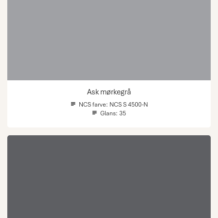
Ask mørkegrå
NCS farve:
NCS S 4500-N
Glans:
35