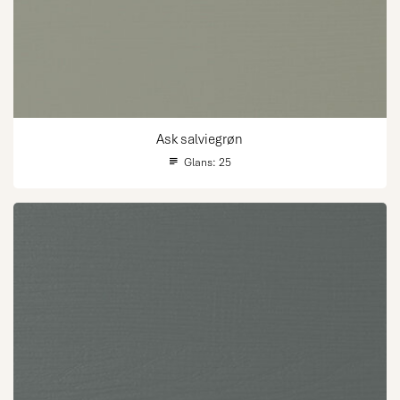
Ask salviegrøn
Glans:
25