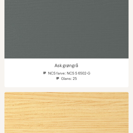
Ask grøngrå
NCS farve:
NCS S 6502-G
Glans:
25