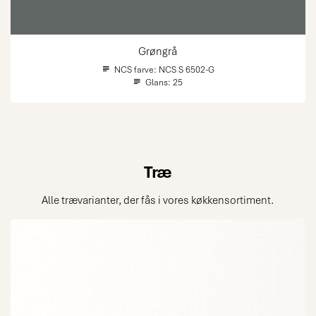
Grøngrå
NCS farve:
NCS S 6502-G
Glans:
25
Træ
Alle trævarianter, der fås i vores køkkensortiment.