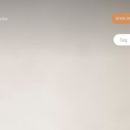
robe
BOOK G