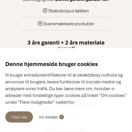
Skabskorpus køkken
Svanemærkede produkter
3 års garanti + 2 års materiale
garanti
* For hvidevarer gælder producentens
Denne hjemmeside bruger cookies
garantibestemmelser samt EHL 2005.
Garantier for andre produkter følger
Vi bruger enhedsidentifikatorer til at skræddersy indhold og
Forbrugerstyrelsens anbefalinger (3 år).
annoncer til brugere, levere funktioner til sociale medier og
analysere vores trafik. Du kan læse mere om, hvordan vi
Underlimede vaske
arbejder med forskellige typer cookies på linket "Om cookies"
under "Flere muligheder" nedenfor.
Fronter og snedkeritilbehør
Bordplader
Tillad alle
Vis detaljer
Metalindretningen