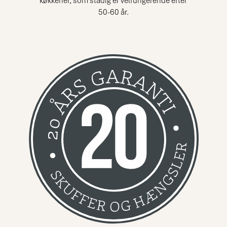
køkkener, som stadig er velfungerende efter
50-60 år.