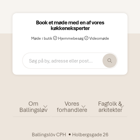
Book et møde med en af vores
køkkeneksperter
Møde i butik
Hjemmebesøg
Videomøde
Om
Vores
Fagfolk &
Ballingsløv
forhandlere
arkitekter
Ballingslöv CPH
Holbergsgade 26