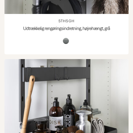
STHSGH
Udtrækkelig rengøringsindretning, højrehængt, grå