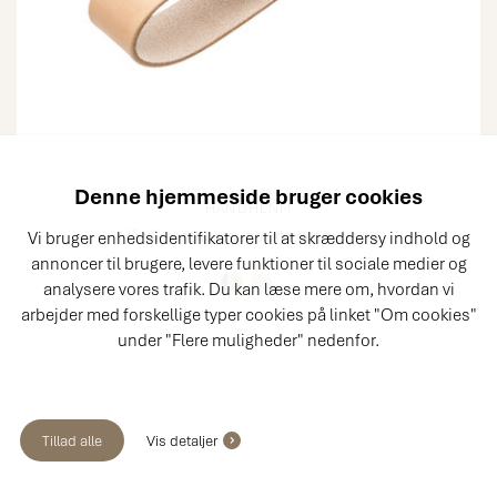
Denne hjemmeside bruger cookies
HANDHLNM
Håndklædeholder i naturlæder, messing
Vi bruger enhedsidentifikatorer til at skræddersy indhold og
annoncer til brugere, levere funktioner til sociale medier og
analysere vores trafik. Du kan læse mere om, hvordan vi
arbejder med forskellige typer cookies på linket "Om cookies"
under "Flere muligheder" nedenfor.
Tillad alle
Vis detaljer