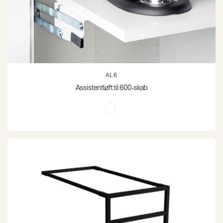
AL6
Assistentløft til 600-skab