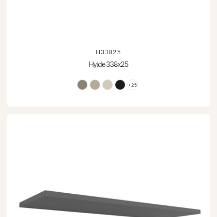
H33825
Hylde 338x25
+25