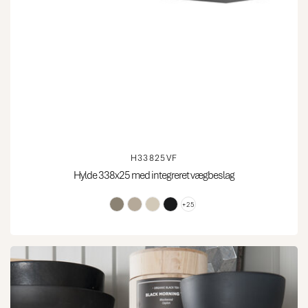
H33825VF
Hylde 338x25 med integreret vægbeslag
+25