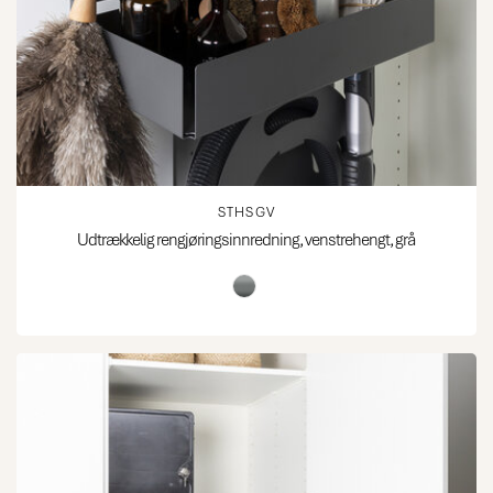
STHSGV
Udtrækkelig rengjøringsinnredning, venstrehengt, grå