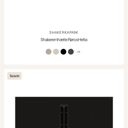
SHAKERKAPA9K
Shakeremhætte RørosHetta
+9
Selekt