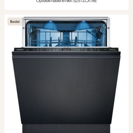
Opvaskmaskine Neff S257ZCX18E
Bedst