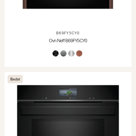
B69FY5CY0
Ovn Neff B69FY5CY0
Bedst