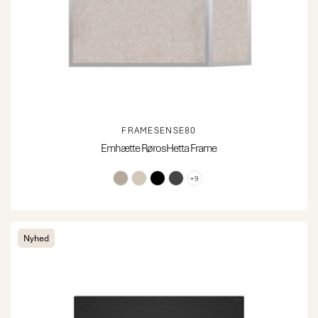
FRAMESENSE80
Emhætte RørosHetta Frame
+9
Nyhed