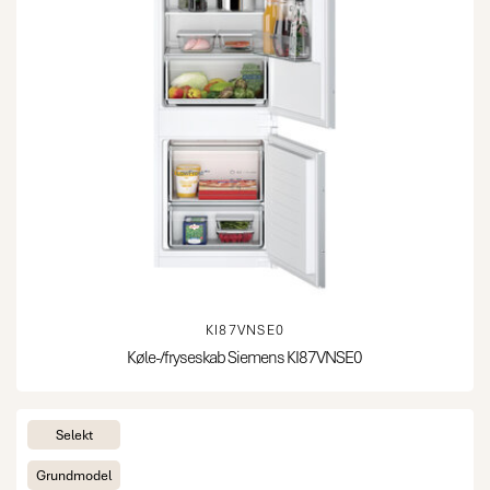
KI87VNSE0
Køle-/fryseskab Siemens KI87VNSE0
Selekt
Grundmodel