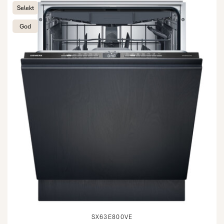
Selekt
God
SX63E800VE