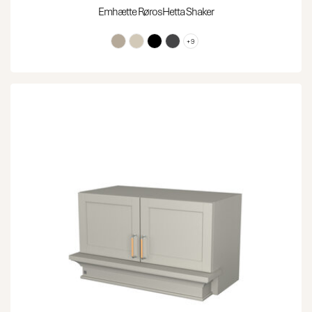
Emhætte RørosHetta Shaker
+9