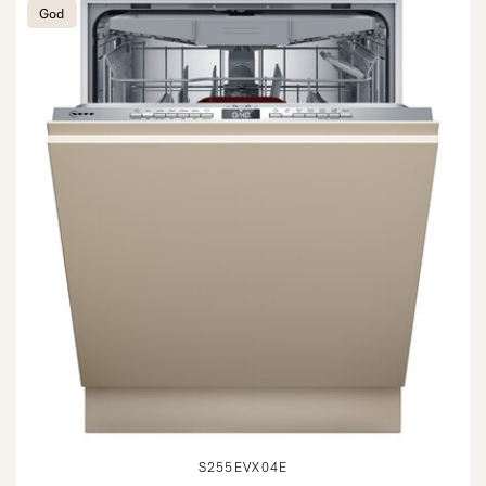
God
S255EVX04E