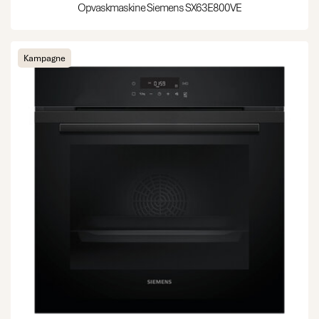
Opvaskmaskine Siemens SX63E800VE
Kampagne