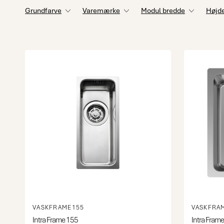
Grundfarve
Varemærke
Modul bredde
Højd
VASKFRAME155
VASKFRA
Intra Frame 155
Intra Fram