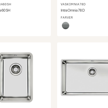
IA60SH
VASKOMNIA78D
a 60 SH
Intra Omnia 78 D
FARVER