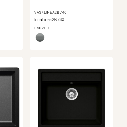
VASKLINEA2B740
Intra Linea 2B 740
FARVER