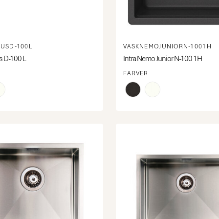
MUSD-100L
VASKNEMOJUNIORN-1001H
s D-100 L
Intra Nemo Junior N-100 1H
FARVER