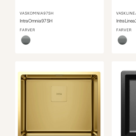
VASKOMNIA97SH
VASKLINE
Intra Omnia 97 SH
Intra Linea
FARVER
FARVER