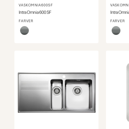
VASKOMNIA600SF
VASKOMN
Intra Omnia 600 SF
Intra Omni
FARVER
FARVER