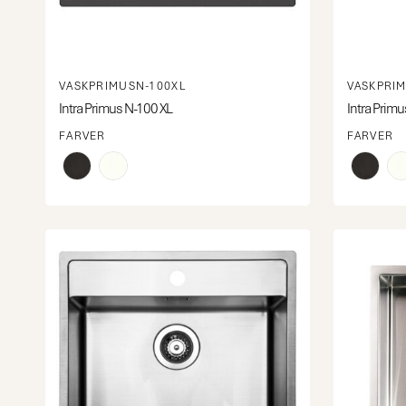
VASKPRIMUSN-100XL
VASKPRI
Intra Primus N-100 XL
Intra Primu
FARVER
FARVER