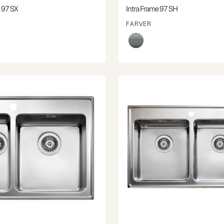
 97 SX
Intra Frame 97 SH
FARVER