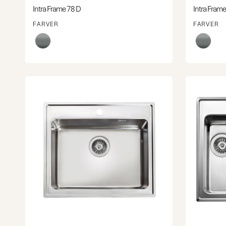
Intra Frame 78 D
Intra Frame
FARVER
FARVER