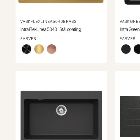
VASKFLEXLINEA5040BRASS
VASKGRE
Intra FlexLinea 5040 - Stål coating
Intra Gree
FARVER
FARVER