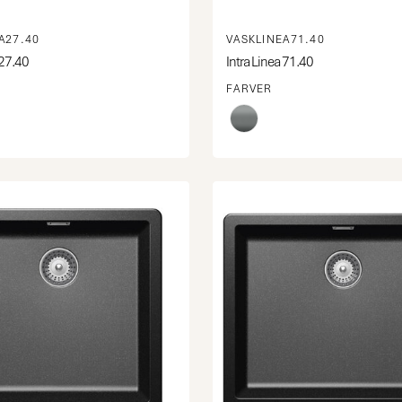
A27.40
VASKLINEA71.40
 27.40
Intra Linea 71.40
FARVER