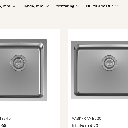
e, mm
Dybde, mm
Montering
Hul til armatur
ME340
VASKFRAME520
e 340
Intra Frame 520