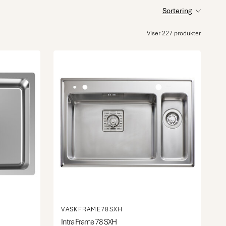
Sortering
Viser 227 produkter
VASKFRAME78SXH
Intra Frame 78 SXH