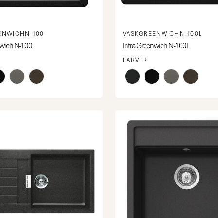
ENWICHN-100
VASKGREENWICHN-100L
nwich N-100
Intra Greenwich N-100L
FARVER