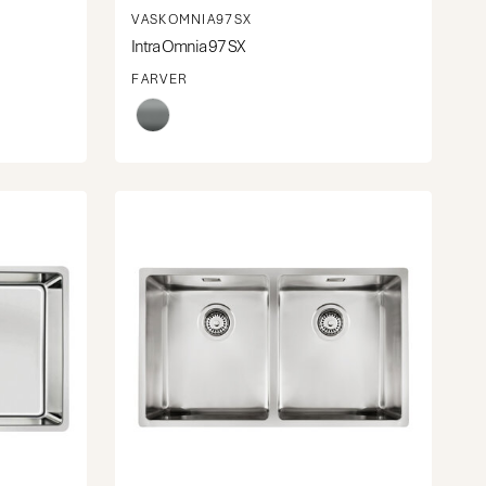
VASKOMNIA97SX
Intra Omnia 97 SX
FARVER