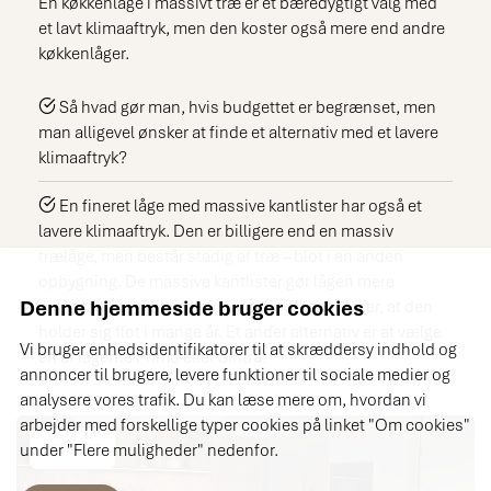
En køkkenlåge i massivt træ er et bæredygtigt valg med
et lavt klimaaftryk, men den koster også mere end andre
køkkenlåger.
Så hvad gør man, hvis budgettet er begrænset, men
man alligevel ønsker at finde et alternativ med et lavere
klimaaftryk?
En fineret låge med massive kantlister har også et
lavere klimaaftryk. Den er billigere end en massiv
trælåge, men består stadig af træ – blot i en anden
opbygning. De massive kantlister gør lågen mere
Denne hjemmeside bruger cookies
modstandsdygtig over for stød, hvilket betyder, at den
holder sig flot i mange år. Et andet alternativ er at vælge
Vi bruger enhedsidentifikatorer til at skræddersy indhold og
en af lågerne Primo eller Sintra.
annoncer til brugere, levere funktioner til sociale medier og
analysere vores trafik. Du kan læse mere om, hvordan vi
arbejder med forskellige typer cookies på linket "Om cookies"
under "Flere muligheder" nedenfor.
KONCEPT