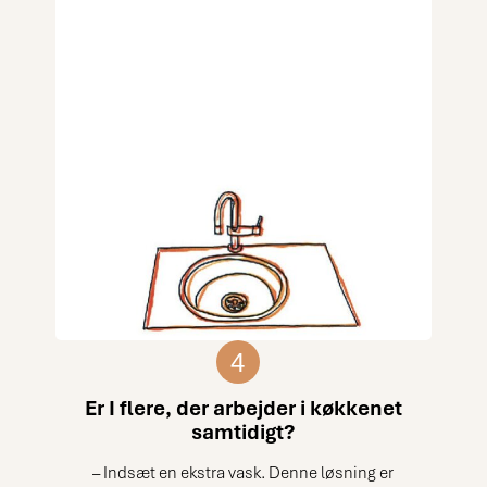
4
Er I flere, der arbejder i køkkenet
samtidigt?
– Indsæt en ekstra vask. Denne løsning er