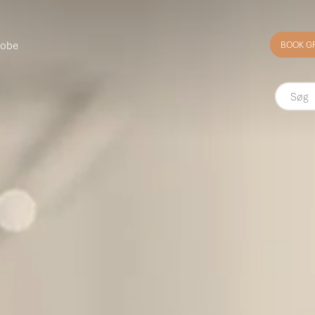
robe
BOOK G