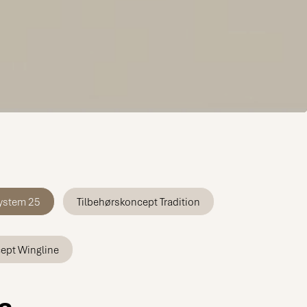
ystem 25
Tilbehørskoncept Tradition
ept Wingline