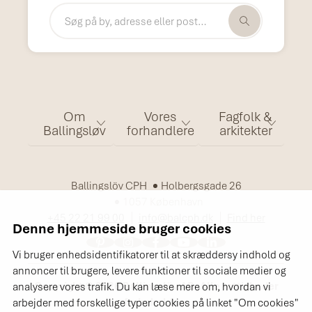
Om
Vores
Fagfolk &
Ballingsløv
forhandlere
arkitekter
Ballingslöv CPH
Holbergsgade 26
1057 København
+45 22 21 99 00
info@balcph.dk
Find her
Denne hjemmeside bruger cookies
Vi bruger enhedsidentifikatorer til at skræddersy indhold og
annoncer til brugere, levere funktioner til sociale medier og
Copyright © 2026 Ballingslöv AB. Alle rettigheder
analysere vores trafik. Du kan læse mere om, hvordan vi
forbeholdes.
arbejder med forskellige typer cookies på linket "Om cookies"