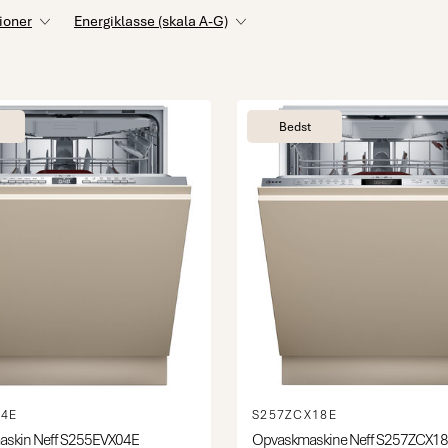
ioner
Energiklasse (skala A-G)
Bedst
04E
S257ZCX18E
skin Neff S255EVX04E
Opvaskmaskine Neff S257ZCX1