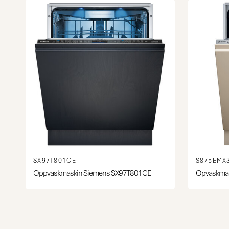
SX97T801CE
S875EMX
Oppvaskmaskin Siemens SX97T801CE
Opvaskmas