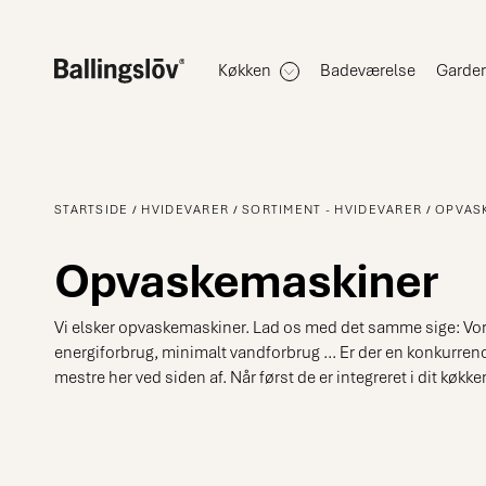
Køkken
Badeværelse
Garde
STARTSIDE
HVIDEVARER
SORTIMENT - HVIDEVARER
OPVAS
Opvaskemaskiner
Vi elsker opvaskemaskiner. Lad os med det samme sige: Vore
energiforbrug, minimalt vandforbrug ... Er der en konkurrence
mestre her ved siden af. Når først de er integreret i dit køk