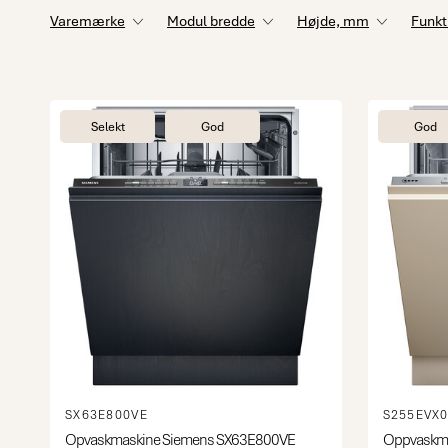
Varemærke
Modul bredde
Højde, mm
Funkt
Selekt
God
God
SX63E800VE
S255EVX
Opvaskmaskine Siemens SX63E800VE
Oppvaskma