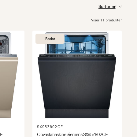
Sortering
Viser 11 produkter
Bedst
SX95Z802CE
8E
Opvaskmaskine Siemens SX95Z802CE