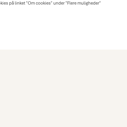
okies på linket "Om cookies" under "Flere muligheder"
Book et møde med en af vores køkkeneksperter
Møde i butik
Hjemmebesøg
Videomøde