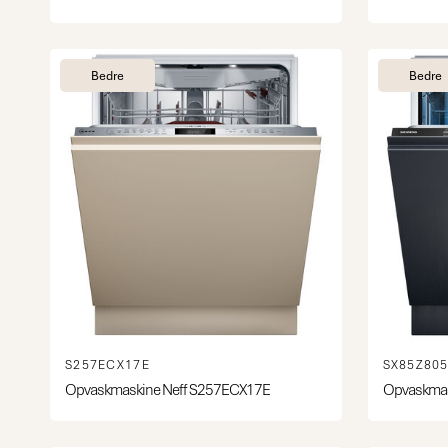
Bedre
Bedre
S257ECX17E
SX85Z80
Opvaskmaskine Neff S257ECX17E
Opvaskmas