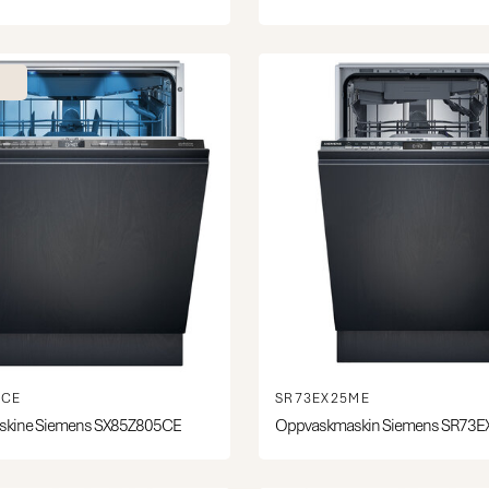
5CE
SR73EX25ME
kine Siemens SX85Z805CE
Oppvaskmaskin Siemens SR73