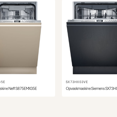
35E
SX73HX03VE
kine Neff S875EMX35E
Opvaskmaskine Siemens SX73H