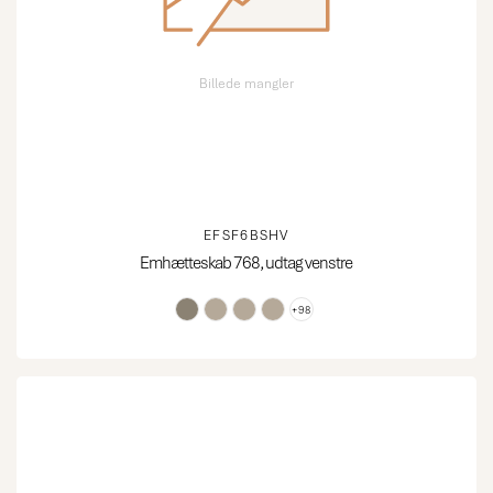
Billede mangler
EFSF6BSHV
Emhætteskab 768, udtag venstre
+98