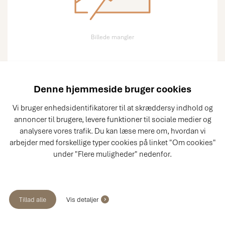
Billede mangler
Denne hjemmeside bruger cookies
ET66HD
Vi bruger enhedsidentifikatorer til at skræddersy indhold og
Hjørneskab, 3 hylder, lågebredde 344
annoncer til brugere, levere funktioner til sociale medier og
analysere vores trafik. Du kan læse mere om, hvordan vi
+94
arbejder med forskellige typer cookies på linket "Om cookies"
under "Flere muligheder" nedenfor.
Tillad alle
Vis detaljer