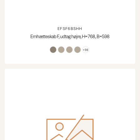
EFSF6BSHH
Emhætteskab F, udtag højre, H=768, B=598
+98