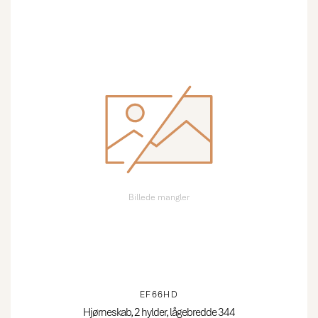
Billede mangler
EF66HD
Hjørneskab, 2 hylder, lågebredde 344