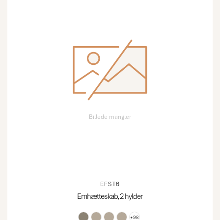
Billede mangler
EFST6
Emhætteskab, 2 hylder
+98