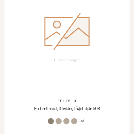
Billede mangler
EFHK6H3
Emhættereol, 3 hylder, Lågehøjde 508
+98