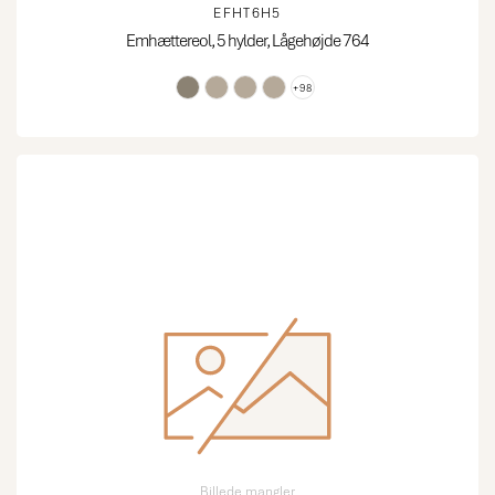
EFHT6H5
Emhættereol, 5 hylder, Lågehøjde 764
+98
Billede mangler