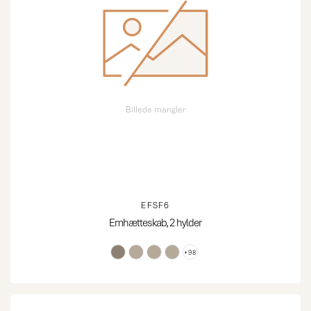
Billede mangler
EFSF6
Emhætteskab, 2 hylder
+98