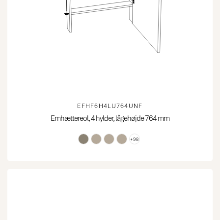
EFHF6H4LU764UNF
Emhættereol, 4 hylder, lågehøjde 764 mm
+98