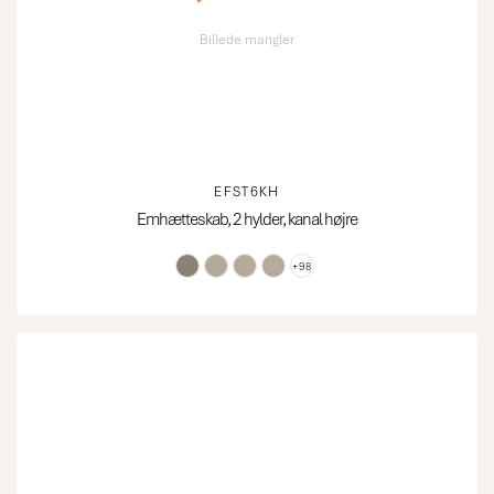
Billede mangler
EFST6KH
Emhætteskab, 2 hylder, kanal højre
+98