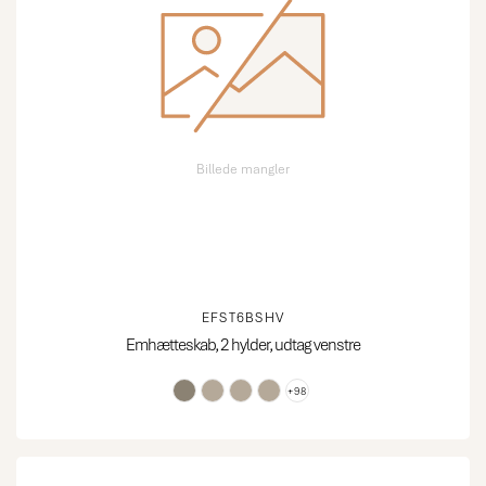
Billede mangler
EFST6BSHV
Emhætteskab, 2 hylder, udtag venstre
+98