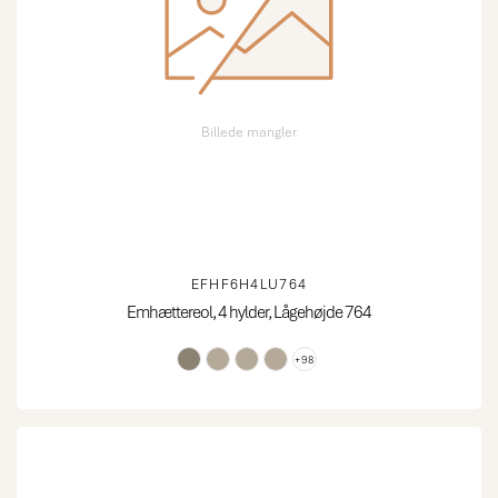
Billede mangler
EFHF6H4LU764
Emhættereol, 4 hylder, Lågehøjde 764
+98