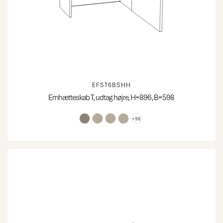
EFST6BSHH
Emhætteskab T, udtag højre, H=896, B=598
+98