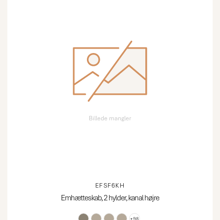
Billede mangler
EFSF6KH
Emhætteskab, 2 hylder, kanal højre
+98