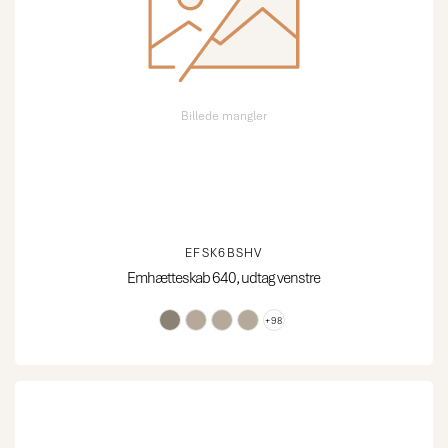
Billede mangler
EFSK6BSHV
Emhætteskab 640, udtag venstre
+98