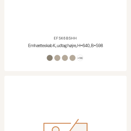
EFSK6BSHH
Emhætteskab K, udtag højre, H=640, B=598
+98