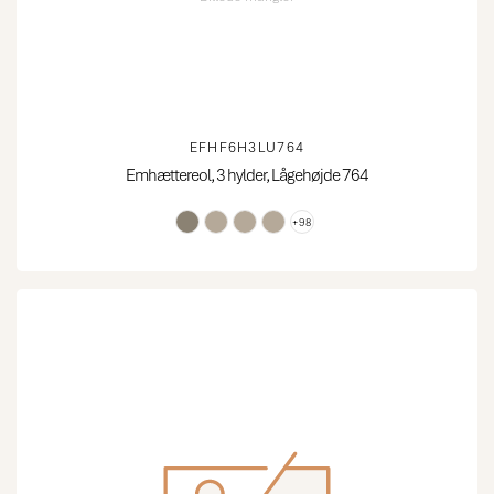
EFHF6H3LU764
Emhættereol, 3 hylder, Lågehøjde 764
+98