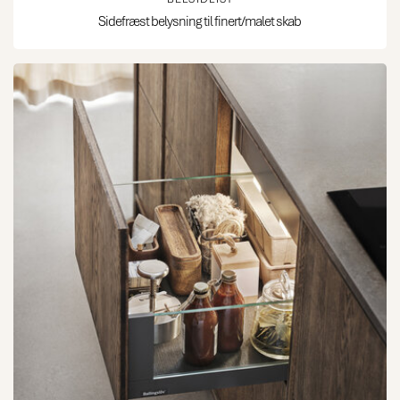
Sidefræst belysning til finert/malet skab